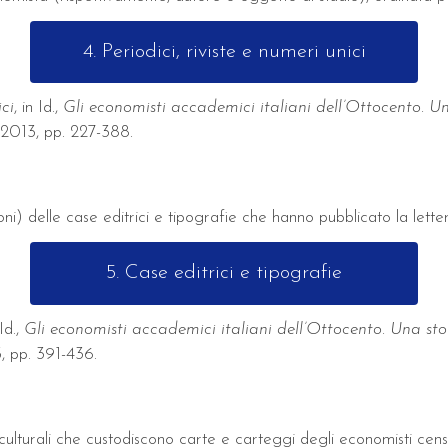
4. Periodici, riviste e numeri unici
ici
, in Id.,
Gli economisti accademici italiani dell’Ottocento. U
i, 2013, pp. 227-388.
oni) delle case editrici e tipografie che hanno pubblicato la lett
5. Case editrici e tipografie
 Id.,
Gli economisti accademici italiani dell’Ottocento. Una st
3, pp. 391-436.
 culturali che custodiscono carte e carteggi degli economisti censi