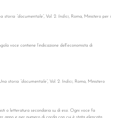
na storia “documentale”
, Vol. 2:
Indici
, Roma, Ministero per i
ingola voce contiene l’indicazione dell’economista di
 Una storia “documentale”
, Vol. 2:
Indici
, Roma, Ministero
misti o letteratura secondaria su di essi. Ogni voce fa
 per anno e per numero di corda con cui è stata elencata.