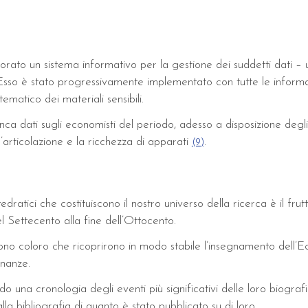
ato un sistema informativo per la gestione dei suddetti dati – uti
Esso è stato progressivamente implementato con tutte le informazi
tematico dei materiali sensibili.
a dati sugli economisti del periodo, adesso a disposizione degli s
l’articolazione e la ricchezza di apparati
.
(9)
tedratici che costituiscono il nostro universo della ricerca è il fr
el Settecento alla fine dell’Ottocento.
endono coloro che ricoprirono in modo stabile l’insegnamento dell’
inanze.
una cronologia degli eventi più significativi delle loro biografie
la bibliografia di quanto è stato pubblicato su di loro.