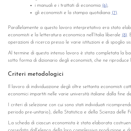
i manuali e i trattati di economia
,
(6)
gli economisti e la stampa quotidiana
.
(7)
Parallelamente a questo lavoro interpretativo era stato elabor
economisti e la letteratura economica nell’Italia liberale
. 
(8)
operazioni di ricerca presso le varie istituzioni e di spoglio sis
Al termine di questo intenso lavoro è stata completata la banc
sotto forma di dizionario degli economisti, che ne riproduce 
Criteri metodologici
Il lavoro di individuazione degli oltre settanta economisti cat
economici impartiti nelle varie università italiane dalla fine d
I criteri di selezione con cui sono stati individuati ricompr
periodo pre-unitario), della Statistica e della Scienza delle F
La scheda di ciascun economista è stata elaborata costruendo 
corredata dall’elenco della loro complessiva produzione e dal