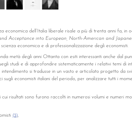
a economica dell’Italia liberale risale a più di trenta anni fa, in 
ion and Acceptance into European, North-American and Japanes
lla scienza economica e di professionalizzazione degli economisti.
onda metà degli anni Ottanta con esiti interessanti anche dal punt
egli studi e di approfondire sistematicamente i relativi temi di
le intendimento si tradusse in un vasto e articolato progetto da svi
ici sugli economisti italiani del periodo, per analizzare tutti i mome
e i cui risultati sono furono raccolti in numerosi volumi e numeri m
omisti
,
(3)