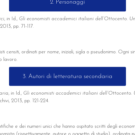
2. Personaggi
ici
, in Id.,
Gli economisti accademici italiani dell’Ottocento. U
 2013, pp. 71-117.
ti censiti, ordinati per nome, iniziali, sigla o pseudonimo. Ogni s
o lavoro.
3. Autori di letteratura secondaria
aria
, in Id.,
Gli economisti accademici italiani dell’Ottocento.
rchivi, 2013, pp. 121-224.
entifiche e dei numeri unici che hanno ospitato scritti degli econo
onomista (rispettivamente, autore o oggetto di studio), ordinata