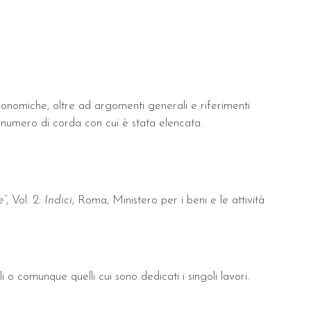
economiche, oltre ad argomenti generali e riferimenti
l numero di corda con cui è stata elencata.
e”
, Vol. 2:
Indici
, Roma, Ministero per i beni e le attività
i o comunque quelli cui sono dedicati i singoli lavori.